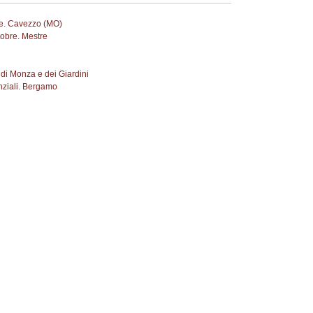
le. Cavezzo (MO)
tobre. Mestre
 di Monza e dei Giardini
enziali. Bergamo